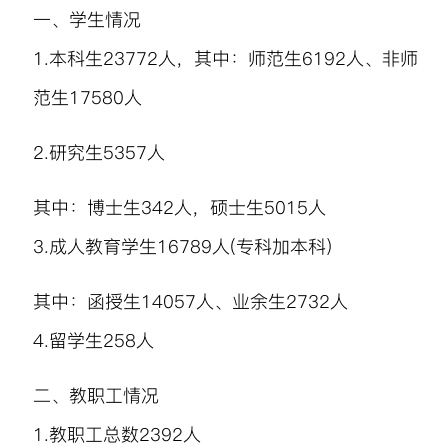
一、学生情况
1.
本科生
23772
人，其中：师范
生
6192
人、非师
范生
17580
人
2.
研究生
5357
人
其中：博士生
342
人，硕士生
5015
人
3.
成人教育学
生
16789
人
(
专科加本科
)
其中：函授生
14057
人、业余
生
2732
人
4.
留学
生
258
人
二、教职工情况
1.
教职工总
数
2392
人