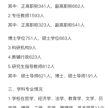
其中：正高
职称
341
人，副高职称
662
人
2.
专任
教师
1593
人
其中：
正高职称
323
人，副高职称
541
人
博士学位
751
人，硕士学位
663
人
3.
科研机构
9
人
4.
教辅行政
623
人
5.
研究生指导教师
812
人
其中：硕士导师
621
人，博士、硕士导师
191
人
三、学科专业情况
1.
学校在哲学、经济学、法学、教育学、文学、历
史学、理学、工学、农学、管理学、艺术学等
11
个