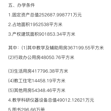
五、办学条件
1.
固定资产总值
252687.998771
万元
2.
占地面积
1952538
平方米
3.
产权建筑面积901853.34平方米
其中：
(1)
其中教学及辅助用房
367199.55
平方米
(2)
行政办公用房
48050.76
平方米
(3)
生活用房
417796.38
平方米
(4)
教工住宅
14458.19
平方米
(5)
其他用房
54348.46
平方米
4.
教学科研仪器设备总值49012.12621万元
5.
图书
296.66
万册