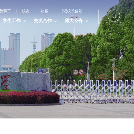
教职工
|
校友
|
访客
|
书记校长信箱
学生工作
交流合作
师大公告