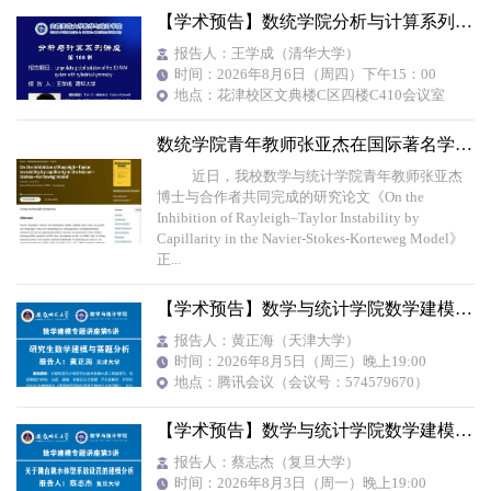
【学术预告】数统学院分析与计算系列讲座第108讲：Large data...
报告人：王学成（清华大学）
时间：2026年8月6日（周四）下午15：00
地点：花津校区文典楼C区四楼C410会议室
数统学院青年教师张亚杰在国际著名学术期刊《Mathematische A...
近日，我校数学与统计学院青年教师张亚杰
博士与合作者共同完成的研究论文《On the
Inhibition of Rayleigh–Taylor Instability by
Capillarity in the Navier-Stokes-Korteweg Model》
正...
【学术预告】数学与统计学院数学建模专题讲座第5讲：研究生数...
报告人：黄正海（天津大学）
时间：2026年8月5日（周三）晚上19:00
地点：腾讯会议（会议号：574579670）
【学术预告】数学与统计学院数学建模专题讲座第3讲：关于跳台...
报告人：蔡志杰（复旦大学）
时间：2026年8月3日（周一）晚上19:00