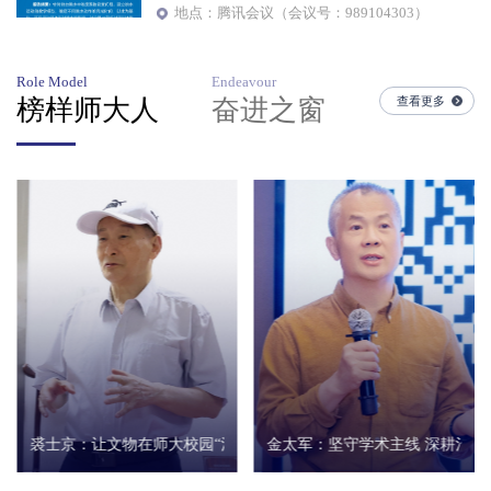
地点：腾讯会议（会议号：989104303）
Role Model
Endeavour
查看更多
榜样师大人
奋进之窗
..
【科研硕果】宛俊勇：《传统文...
【科研硕果】马陵合：《近代英..
..
裘士京：让文物在师大校园“活...
金太军：坚守学术主线 深耕治理..