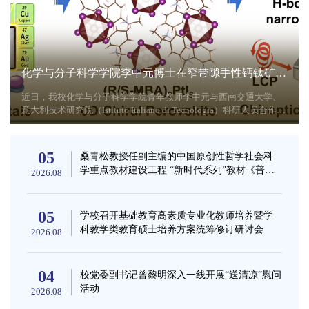
校党委全委会审议“十五五”事业发展规划
生命科学学院朱晨教授团队在国际知名期刊《PNAS》发表重要成...
我校清洁能源与催化安徽省基础学科研究中心在热催化加氢领域...
化学与分子科学学院李中元博士在窄带隙手性钙钛矿研究领域取...
7月28日，中共安徽师范大学第十二届委员会第三次全体会议召开，
近日，我校生命科学学院特任教授朱晨老师团队在国际知名学术期
近日，我校清洁能源与催化安徽省基础学科研究中心刘欢副教授/赵
近日，我校化学与分子科学学院青年教师李中元与西南交通大学、
专题研究学校“十五五”事业发展规划和学科专业设置调整优化实施
刊《Proceedings of the National Academy of Sciences of the United
国锋教授联合清华大学李亚栋院士等研究团队，在热催化加氢领域
意大利技术研究院（Istituto Italiano di Tecnologia）科研人员合作，
方案。在校党委常委、党委委员参加会议。校党委书记王峰主持会
States of America》（PNAS，美国科学院院刊）发表题为《A Fungal
取得重要研究进展。相关研究成果以“Homonuclear dual-atom cobalt
成功构筑了一对兼具窄带隙、宽光谱响应和手性光电特性的零维手
议。会议书面传达学习了习近平总书记《求是》杂志重要文章《在
Effector Inhibits Plant MAPK Signaling by Acting as a Decoy Substrate
sites for enhanced selective hydrogenation”为题，于2026年7月21日
性杂化钙钛矿。相关成果以“Narrow-Bandgap Zero-Dimensional
省部级主要领导干部学习贯彻党的二十届四中全会精神专题研讨班
of MKK5》的研究论文。该研究揭示了植物病原真菌逃避宿主免疫
在线发表于国际顶级期刊《Angewandte Chemie International
Chiral Hybrid Perovskites”为题，发表在国际化学领域权威期刊
05
桑青松教授任副主编的中国原创性哲学社会科
上的讲话》和《教育发展“十五五”规划》，听取并审议了《安徽师
监视的新机制，为抗黄萎病分子设计育种提供了重要理论基础和遗
Edition》。原文链接：
《Journal of the American Chemical Society》（JACS）上。原文链
学重点教材建设工程 “新时代系列”教材《普通
2026.08
范大学“十四五”事业发展规划总结报告》《安徽师范大学“...
传靶点。安徽师范大学为论文第一完成单位，...
https://onlinelibrary.wiley.com/doi/10.1002/anie.2095526选择性加氢
接：https://doi.org/10.1021/jacs.6c07362。...
心理学》顺利出版
是精细化工与石油化工领域的核心工艺，...
05
学校召开基础教育高素质专业化教师培养暨学
科教学类教育硕士培养方案统筹修订研讨会
2026.08
04
校党委副书记曾黎明深入一线开展“送清凉”慰问
活动
2026.08