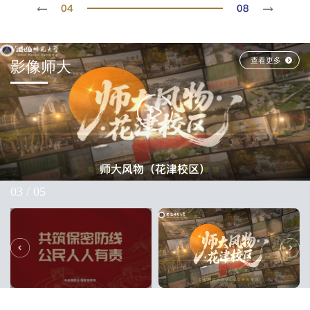
04
08
Video
查看更多
影像师大
师大风物（花津校区）
03
/
05