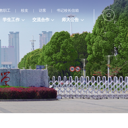
教职工
|
校友
|
访客
|
书记校长信箱
学生工作
交流合作
师大公告