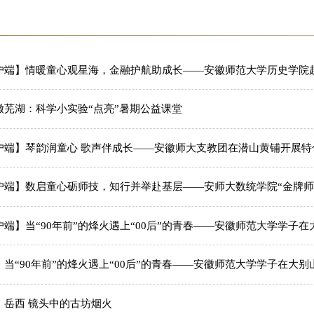
户端】情暖童心观星海，金融护航助成长——安徽师范大学历史学院赴艾
徽芜湖：科学小实验“点亮”暑期公益课堂
户端】琴韵润童心 歌声伴成长——安徽师大支教团在潜山黄铺开展特
户端】数启童心砺师技，知行并举赴基层——安师大数统学院“金牌师
端】当“90年前”的烽火遇上“00后”的青春——安徽师范大学学子在大
当“90年前”的烽火遇上“00后”的青春——安徽师范大学学子在大别
】岳西 镜头中的古坊烟火