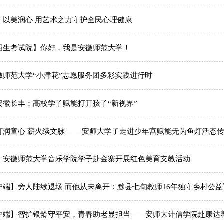
】以美润心 用艺术之力守护全民心理健康
招生考试院】你好，我是安徽师范大学！
徽师范大学“小津花”志愿服务团多彩实践进行时
安徽长丰：高校学子赋能打开孩子“新视界”
灯润童心 薪火续文脉 ——安师大学子走进少年宫赋能无为鱼灯活态
】安徽师范大学音乐学院学子赴金寨开展红色美育支教活动
户端】旁人陆续退场 而他从未离开：黟县七旬教师16年独守乡村公益
户端】智护银龄守平安，青春助老显担当——安师大计信学院赴康达