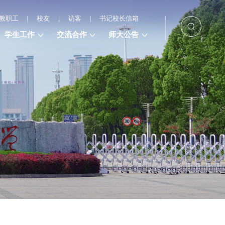
教职工
|
校友
|
访客
|
书记校长信箱
学生工作
交流合作
师大公告