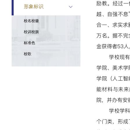
励教。经过一
形象标识
越、自强不息
校名校徽
合一、求实求
校训校旗
万名。据不完
标准色
金获得者53
校歌
学校现
学院、美术学
学院（人工智
能材料与未来
院，并办有安
学校学科
个门类，形成