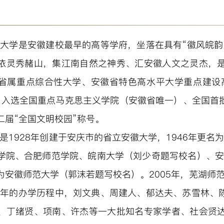
大学是安徽建校最早的高等学府，坐落在具有“徽风皖韵
依灵秀赭山，集江南自然之神秀、汇安徽人文之灵杰，
省属重点综合性大学、安徽省特色高水平大学重点建设高
。入选全国重点马克思主义学院（安徽省唯一）、全国首
二届“全国文明校园”称号。
是1928年创建于安庆市的省立安徽大学，1946年更名
学院、合肥师范学院、皖南大学（刘少奇题写校名）、安
为安徽师范大学（郭沫若题写校名）。2005年，芜湖师
多年的办学历程中，刘文典、周建人、郁达夫、苏雪林、
、丁绪贤、项南、许杰等一大批知名专家学者、社会贤