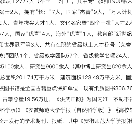
教职工2777人（不含“三附”），其中专任教师1900
院士2人，拥有“长江”7人，国家“杰青”9人，“万人计
2人、青年拔尖人才1人，文化名家暨“四个一批”人才2人
7人，国家“优青”4人，海外“优青”1人，教育部“新世
和世界冠军等3人，共有在职的省级以上人才称号（荣誉
教师团队1个，省级教学团队57个，省级教学名师24人
5100余人、研究生9600余人（其中博士研究生620余
总面积201.74万平方米，建筑面积123.49万平方米，
。学校图书馆是全国古籍重点保护单位，现有纸质图书
306.
古籍总量19.56
万册，《洪武正韵》为国内唯一不配不
科学版)》
《安徽师范大学学报（自然科学版）》《高校
公开发行的学术期刊、报纸，其中
《安徽师范大学学报(