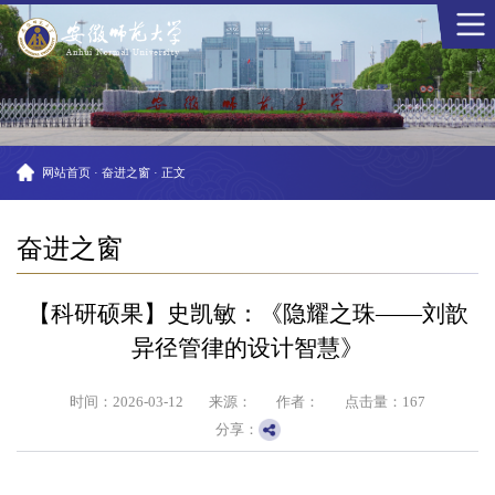
网站首页
·
奋进之窗
·
正文
奋进之窗
【科研硕果】史凯敏：《隐耀之珠——刘歆
异径管律的设计智慧》
时间：2026-03-12
来源：
作者：
点击量：
167
分享：