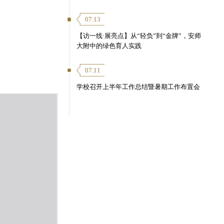
07.13
【访一线·展亮点】从“轻负”到“金牌”，安师
大附中的绿色育人实践
07.11
学校召开上半年工作总结暨暑期工作布置会