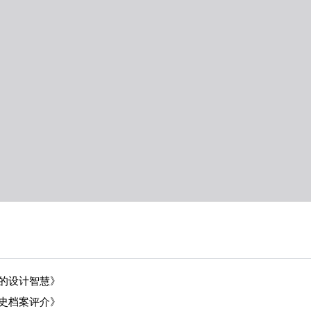
的设计智慧》
史档案评介》