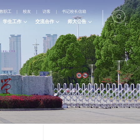
教职工
|
校友
|
访客
|
书记校长信箱
学生工作
交流合作
师大公告