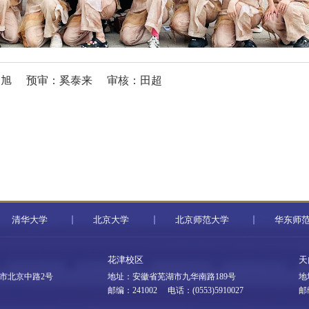
明旭
预审：奚泰来
审核：田超
清华大学
北京大学
北京师范大学
华东师
花津校区
天
市北京中路2号
地址：安徽省芜湖市九华南路189号
地
邮编：241002 电话：(0553)5910027
邮