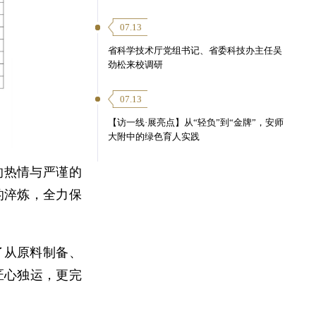
07.13
省科学技术厅党组书记、省委科技办主任吴
劲松来校调研
07.13
【访一线·展亮点】从“轻负”到“金牌”，安师
大附中的绿色育人实践
的热情与严谨的
的淬炼，全力保
了从原料制备、
匠心独运，更完