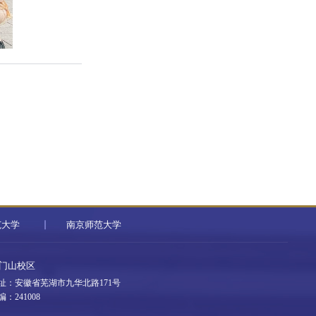
范大学
南京师范大学
门山校区
址：安徽省芜湖市九华北路171号
编：241008