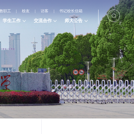
教职工
|
校友
|
访客
|
书记校长信箱
学生工作
交流合作
师大公告