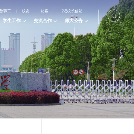
教职工
|
校友
|
访客
|
书记校长信箱
学生工作
交流合作
师大公告