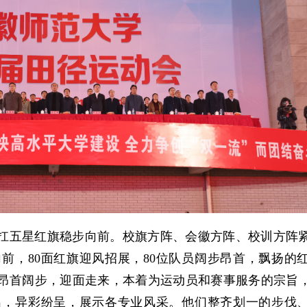
扛五星红旗稳步向前。校旗方阵、会徽方阵、校训方阵
前，80面红旗迎风招展，80位队员阔步昂首，飘扬的
昂首阔步，迎面走来，本着为运动员和赛事服务的宗旨
出，异彩纷呈，展示各专业风采。他们整齐划一的步伐