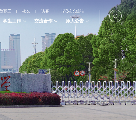
教职工
|
校友
|
访客
|
书记校长信箱
学生工作
交流合作
师大公告