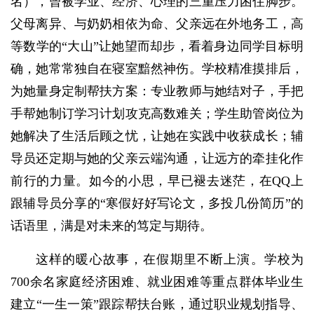
名），曾被学业、经济、心理的三重压力困住脚步。
父母离异、与奶奶相依为命、父亲远在外地务工，高
等数学的“大山”让她望而却步，看着身边同学目标明
确，她常常独自在寝室黯然神伤。学校精准摸排后，
为她量身定制帮扶方案：专业教师与她结对子，手把
手帮她制订学习计划攻克高数难关；学生助管岗位为
她解决了生活后顾之忧，让她在实践中收获成长；辅
导员还定期与她的父亲云端沟通，让远方的牵挂化作
前行的力量。如今的小思，早已褪去迷茫，在QQ上
跟辅导员分享的“寒假好好写论文，多投几份简历”的
话语里，满是对未来的笃定与期待。
这样的暖心故事，在假期里不断上演。学校为
700余名家庭经济困难、就业困难等重点群体毕业生
建立“一生一策”跟踪帮扶台账，通过职业规划指导、