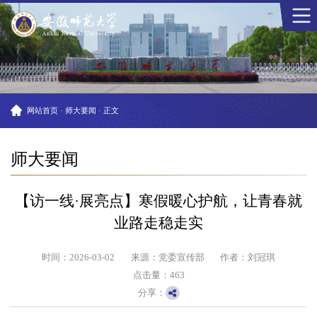
网站首页
·
师大要闻
·
正文
师大要闻
【访一线·展亮点】寒假暖心护航，让青春就
业路走稳走实
时间：2026-03-02
来源：党委宣传部
作者：刘冠琪
点击量：
463
分享：