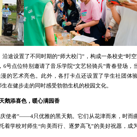
，沿途设置了不同时期的“师大校门”，构成一条校史“时空
中，6号点位特别邀请了音乐学院“文艺轻骑兵”青春登场，
浪漫的艺术亮色。此外，各打卡点还设置了学生社团体
师生在健步走的同时感受勃勃生机的校园文化。
天鹅添喜色，暖心满园香
庆使者”——4只优雅的黑天鹅。它们从花津而来，时而
托着学校对师生“向美而行、逐梦高飞”的美好祝愿，成