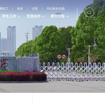
教职工
|
校友
|
访客
|
书记校长信箱
学生工作
交流合作
师大公告