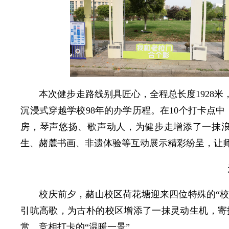
本次健步走路线别具匠心，全程总长度1928米
沉浸式穿越学校98年的办学历程。在10个打卡点
房，琴声悠扬、歌声动人，为健步走增添了一抹
生、赭麓书画、非遗体验等互动展示精彩纷呈，让
校庆前夕，赭山校区荷花塘迎来四位特殊的“校
引吭高歌，为古朴的校区增添了一抹灵动生机，寄
赏、竞相打卡的“温暖一景”。