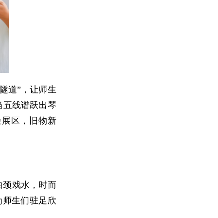
隧道”，让师生
当五线谱跃出琴
验展区，旧物新
曲颈戏水，时而
为师生们驻足欣