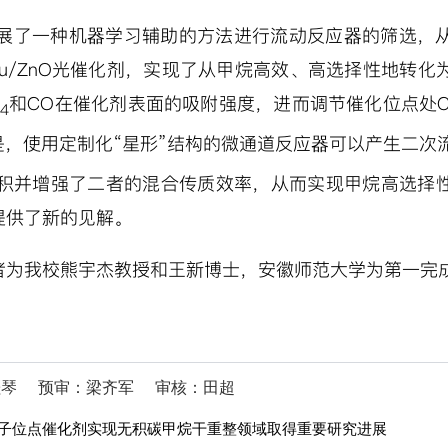
展了一种机器学习辅助的方法进行流动反应器的筛选，
u/ZnO
光催化剂，实现了从甲烷高效、高选择性地转化
和
CO
在催化剂表面的吸附强度，进而调节催化位点处
4
，使用定制化“星形”结构的微通道反应器可以产生二次
积并增强了二者的混合传质效率，从而实现甲烷高选择
提供了新的见解。
者为我校熊宇杰教授和王新博士，安徽师范大学为第一完
桂琴
预审：梁齐军
审核：田超
子位点催化剂实现无积碳甲烷干重整领域取得重要研究进展