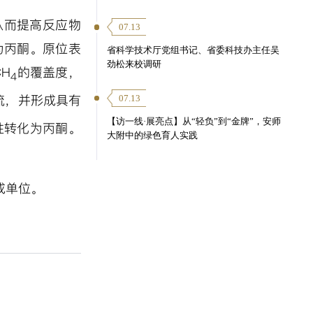
从而提高反应物
07.13
为丙酮。原位表
省科学技术厅党组书记、省委科技办主任吴
劲松来校调研
CH
的覆盖度，
4
07.13
流，并形成具有
【访一线·展亮点】从“轻负”到“金牌”，安师
性转化为丙酮。
大附中的绿色育人实践
成单位。