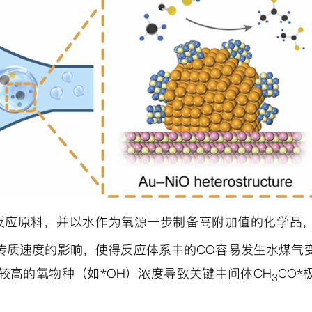
反应原料，并以水作为氧源一步制备高附加值的化学品
传质速度的影响，使得反应体系中的
CO
容易发生水煤气
较高的氧物种（如
*
OH
）浓度导致关键中间体
CH
CO*
3