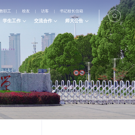
教职工
|
校友
|
访客
|
书记校长信箱
学生工作
交流合作
师大公告