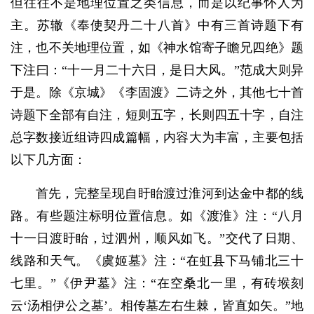
但往往不是地理位置之类信息，而是以纪事怀人为
主。苏辙《奉使契丹二十八首》中有三首诗题下有
注，也不关地理位置，如《神水馆寄子瞻兄四绝》题
下注曰：“十一月二十六日，是日大风。”范成大则异
于是。除《京城》《李固渡》二诗之外，其他七十首
诗题下全部有自注，短则五字，长则四五十字，自注
总字数接近组诗四成篇幅，内容大为丰富，主要包括
以下几方面：
首先，完整呈现自盱眙渡过淮河到达金中都的线
路。有些题注标明位置信息。如《渡淮》注：“八月
十一日渡盱眙，过泗州，顺风如飞。”交代了日期、
线路和天气。《虞姬墓》注：“在虹县下马铺北三十
七里。”《伊尹墓》注：“在空桑北一里，有砖堠刻
云‘汤相伊公之墓’。相传墓左右生棘，皆直如矢。”地