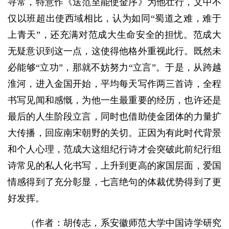
寻常，特意作《送范至能使金序》为他壮行，文中不
仅以班超出使西域相比，认为如同“蜀道之难，难于
上青天”，还充满对范成大生命安全的担忧。范成大
无疑意识到这一点，这使得他格外重视此行。既然未
必能够“立功”，那就不妨努力“立言”。于是，从跨越
淮河，进入金国开始，平均每天写作两三首诗，全程
书写见闻和感慨，为他一生最重要的经历，也许还是
最后的人生阶段立言，同时也借助使金团体的力量扩
大传播，回应南宋朝野的关切。正因为有此时代背景
和个人心理，范成大这组纪行诗才会突破此前纪行组
诗常见的私人化书写，上升到更高的家国层面，爱国
情感得到了充分彰显，七言绝句的体裁优势得到了更
好发挥。
（作者：胡传志，系安徽师范大学中国诗学研究