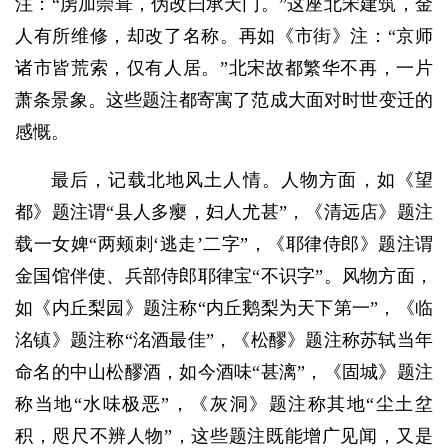
注：“虏加崇葺，伪改曰承天门。”这座北宋建筑，金
人有所维修，却改了名称。再如《市街》注：“京师
诸市皆荒索，仅有人居。”北宋故都繁华不再，一片
萧条景象。这些题注都寄寓了范成大面对时世变迁的
感慨。
最后，记载北地风土人情。人物方面，如《望
都》题注谓“县人多瘿，妇人尤甚”，《清远店》题注
载一女婢“两颊刺‘逃走’二字”，《耶律侍郎》题注谓
金国馆伴使、兵部侍郎耶律宝“不识字”。风物方面，
如《内丘梨园》题注称“内丘鹅梨为天下第一”，《临
洺镇》题注称“洺酒最佳”，《松醪》题注称苏轼当年
命名的中山松醪酒，如今酒味“甚漓”，《固城》题注
称当地“水味极恶”，《灰洞》题注称其地“尘土坌
积，咫尺不辨人物”，这些题注既能增广见闻，又是