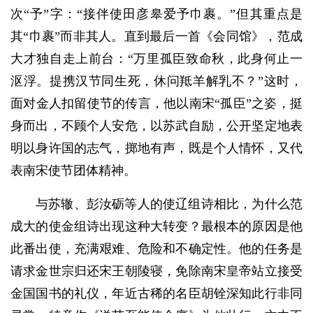
次“予”字：“接伴使田彦皋爱予巾裹。”但其重点是
其“巾裹”而非其人。直到最后一首《会同馆》，范成
大才独自走上前台：“万里孤臣致命秋，此身何止一
沤浮。提携汉节同生死，休问羝羊解乳不？”这时，
面对金人扣留使节的传言，他以南宋“孤臣”之姿，挺
身而出，不顾个人安危，以苏武自励，公开坚定地表
明以身许国的志气，掷地有声，既是个人情怀，又代
表南宋使节团体精神。
与苏辙、彭汝砺等人的使辽组诗相比，为什么范
成大的使金组诗出现这种大转变？最根本的原因是他
此番出使，充满艰难、危险和不确定性。他的任务是
请求金世宗归还宋王朝陵寝，免除南宋皇帝站立接受
金国国书的礼仪，年近古稀的名臣胡铨深知此行非同