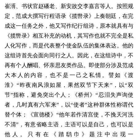
崔湑、书状官赵磻老、新安故交李嘉言等人。按照规
定，范成大撰写行程语录《揽辔录》上奏朝廷，在完
成这一任务之外，他又写作纪行组诗，原本就具有与
《揽辔录》相互补充的动机，其写作也就不完全是私
人化写作，而是代表整个使金队伍的集体表达。他的
这组诗首先会面向同行之人。因此，在这组诗中，不
再有个人酬唱、怀亲思友类作品。即使部分涉及范成
大本人的内容，也不是一己之私情。譬如《渡
淮》“昨夜南风浪如屋，果然双节下天来”，以“双
节”指称，避免突出个人；《桥州》“忍泪失声询使
者，几时真有六军来”，以“使者”这种群体性称谓代
替个体；《宣德楼》“他年若作清宫使，不挽天河洗
不清”，有意省略主语，主语可以是自己，也可以是
他人。只有在《踏鸱巾》题注中出现一