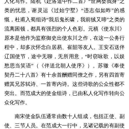
人化写作。陆机《赴洛道中作二首》“世网婴我身”之
类的忧思，谢灵运《过始宁墅》“违志似如昨”的感
慨，杜甫入蜀组诗“我后鬼长啸，我前狨又啼”之类的
流离困顿，都具有强烈的个人色彩。元稹《使东川》
原本是他作为监察御史出使东川之作，在这一公务行
程中，却多次怀念白居易、崔韶等友人。王安石送伴
辽国使节，途中无聊，无所用意，“时窃咏歌，以娱
愁思当笑语”（《伴送北朝人使序》）。苏辙《奉使
契丹二十八首》有十余首酬赠同僚之作，另有四首寄
赠其兄苏轼诗、一首寄内诗。这些诗歌的公众性都不
突出。而范成大的使金组诗，已由私人化写作转向公
众化写作。
南宋使金队伍通常由数十人组成，包括正使、副
使、三节人员。在范成大一行中，见诸记载的有副使