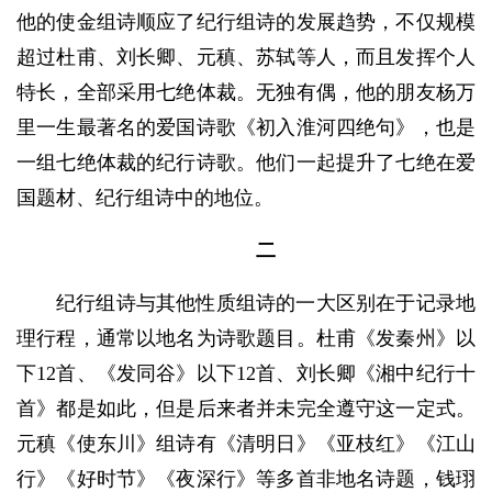
他的使金组诗顺应了纪行组诗的发展趋势，不仅规模
超过杜甫、刘长卿、元稹、苏轼等人，而且发挥个人
特长，全部采用七绝体裁。无独有偶，他的朋友杨万
里一生最著名的爱国诗歌《初入淮河四绝句》，也是
一组七绝体裁的纪行诗歌。他们一起提升了七绝在爱
国题材、纪行组诗中的地位。
二
纪行组诗与其他性质组诗的一大区别在于记录地
理行程，通常以地名为诗歌题目。杜甫《发秦州》以
下12首、《发同谷》以下12首、刘长卿《湘中纪行十
首》都是如此，但是后来者并未完全遵守这一定式。
元稹《使东川》组诗有《清明日》《亚枝红》《江山
行》《好时节》《夜深行》等多首非地名诗题，钱珝