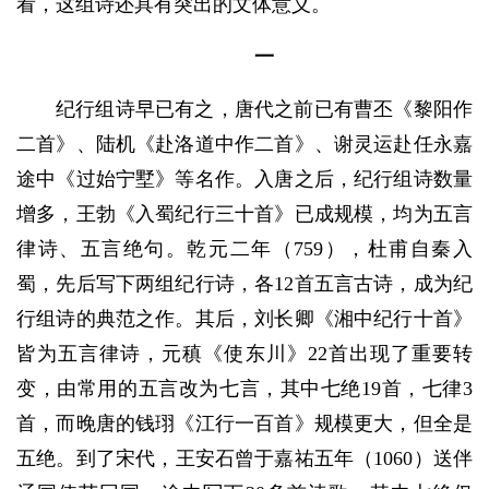
看，这组诗还具有突出的文体意义。
一
纪行组诗早已有之，唐代之前已有曹丕《黎阳作
二首》、陆机《赴洛道中作二首》、谢灵运赴任永嘉
途中《过始宁墅》等名作。入唐之后，纪行组诗数量
增多，王勃《入蜀纪行三十首》已成规模，均为五言
律诗、五言绝句。乾元二年（759），杜甫自秦入
蜀，先后写下两组纪行诗，各12首五言古诗，成为纪
行组诗的典范之作。其后，刘长卿《湘中纪行十首》
皆为五言律诗，元稹《使东川》22首出现了重要转
变，由常用的五言改为七言，其中七绝19首，七律3
首，而晚唐的钱珝《江行一百首》规模更大，但全是
五绝。到了宋代，王安石曾于嘉祐五年（1060）送伴