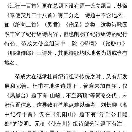
《江行一百首》更在总题下没有逐一设立题目，苏辙
《奉使契丹二十八首》有三分之一诗题中不含地名，
如《绝句二首》《奚君》《伤足》之类。这类诗歌固
然丰富了纪行组诗内容，但也削弱了纪行组诗的纪行
特色。范成大使金组诗中，除《橙纲》《踏鸱巾》
《耶律侍郎》三诗外，其他诗歌均以地名为题或含有
地名。
范成大在继承杜甫纪行组诗传统之时，又有所发
展和完善。杜甫在地名诗题下，普遍未加自注，仅
《凤凰台》题下有“山峻，不至高顶”等简略交代，未
涉位置信息，这导致有些地点难以确考。刘长卿《湘
中纪行十首》仅在《洞阳山》题下有“浮丘公旧隐
处”的说明。元稹《使东川》组诗部分诗题下有注，