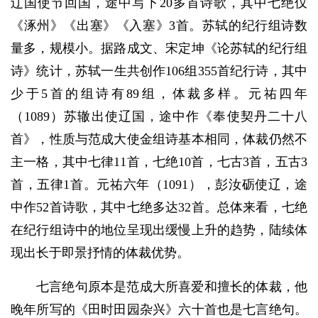
辽国使节回国，途中写下20多首诗歌，其中七绝仅
《涿州》《出塞》《入塞》3首。苏轼的纪行组诗数
量多，规模小。据路成文、宋定坤《论苏轼的纪行组
诗》统计，苏轼一生共创作106组355首纪行诗，其中
少于5首的组诗有89组，体裁多样。元祐四年
（1089）苏辙出使辽国，途中作《奉使契丹二十八
首》，性质与范成大使金组诗基本相同，体裁仍然不
主一格，其中七律11首，七绝10首，七古3首，五古3
首，五律1首。元祐六年（1091），彭汝砺使辽，途
中作52首诗歌，其中七绝多达32首。总体来看，七绝
在纪行组诗中的地位呈现出缓慢上升的趋势，陆续体
现出长于即景抒情的体裁优势。
七言绝句原本是范成大所喜爱和擅长的体裁，他
晚年所写的《田时田园杂兴》六十首也是七言绝句。