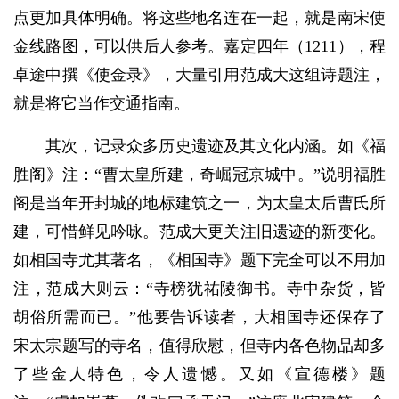
点更加具体明确。将这些地名连在一起，就是南宋使
金线路图，可以供后人参考。嘉定四年（1211），程
卓途中撰《使金录》，大量引用范成大这组诗题注，
就是将它当作交通指南。
其次，记录众多历史遗迹及其文化内涵。如《福
胜阁》注：“曹太皇所建，奇崛冠京城中。”说明福胜
阁是当年开封城的地标建筑之一，为太皇太后曹氏所
建，可惜鲜见吟咏。范成大更关注旧遗迹的新变化。
如相国寺尤其著名，《相国寺》题下完全可以不用加
注，范成大则云：“寺榜犹祐陵御书。寺中杂货，皆
胡俗所需而已。”他要告诉读者，大相国寺还保存了
宋太宗题写的寺名，值得欣慰，但寺内各色物品却多
了些金人特色，令人遗憾。又如《宣德楼》题