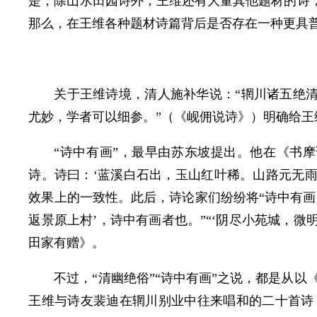
是，除山水田园诗外，王维还有大量其他题材的诗，
那么，在王维各种题材诗篇背后是否存在一种更具
关于王维诗境，清人施补华说：“辋川诸五绝清幽
尤妙，学者可以细参。”（《岘佣说诗》）明确给王
“诗中有画”，最早由苏东坡提出。他在《书
诗。诗曰：‘蓝溪白石出，玉山红叶稀。山路元无雨
效果上的一致性。此后，诗论家们纷纷将“诗中有画
返景原上村’，诗中有画者也。”“‘阴尽小苑城，
田家有赠》。
不过，“清幽绝俗”“诗中有画”之说，都是从
王维与诗友裴迪在辋川别业中往来唱和的二十首诗