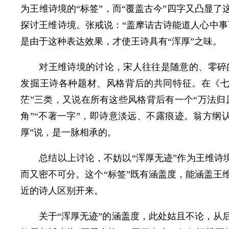
为王维诗境的“标签”，而“覆盖古今”四字又凸显了
探讨王维诗境。张戒说：“盖摩诘古诗能道人心中事
是由于这种表达效果，才使王诗具有“浑厚”之味。
对王维诗境的讨论，宋人往往是随意的、零碎
发掘王诗各种题材、风格背后的共同特征。在《七言
茫”三类，又说在所有这些风格背后有一个“万法归原
角”“不著一字”，即诗意淡远、不露痕迹。翁方纲
厚”说，是一脉相承的。
总结以上讨论，不妨以“浑厚无迹”作为王维诗境
而又密不可分。这个“标签”既有涵盖度，能涵盖王
近的诗人区别开来。
关于“浑厚无迹”的涵盖度，此处姑且不论，从