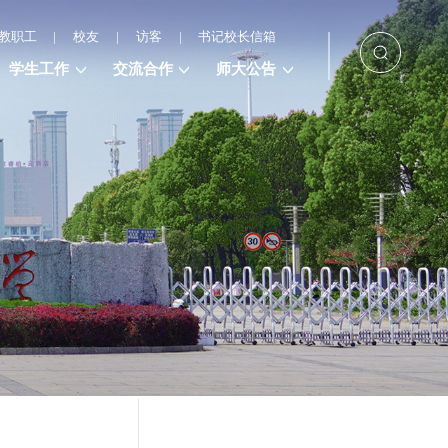
教职工
|
校友
|
访客
|
书记校长信箱
学生工作
交流合作
师大公告