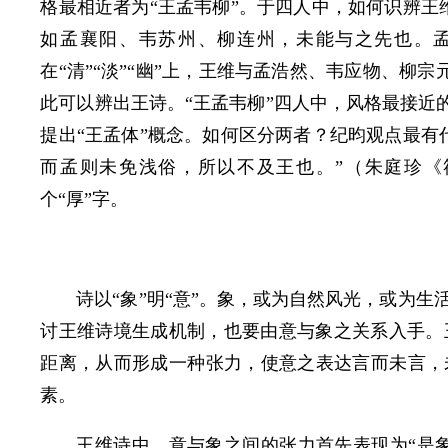
格最相近者为“王孟韦柳”。于四人中，如何识辨王
如孟襄阳、韦苏州、柳连州，未能与之先也。
在“清”“淡”“幽”上，王维与孟浩然、韦应物、柳宗
此可以辨出王诗。“王孟韦柳”四人中，风格最接近
提出“王孟体”概念。如何区分两者？纪昀观点最有
而孟则未免浅俗，所以不及王也。”（朱庭珍《
个“厚”字。
诗以“象”明“意”。象，或为自然风光，或为
讨王维诗境生成机制，也要由意与象之关系入手。
距离，从而形成一种张力，使意之表达言而未言，
素。
王维诗中，意与象之间的张力首先表现为“是象