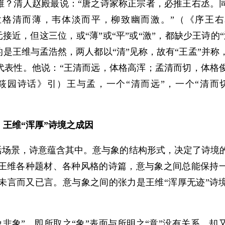
维？清人赵殿最说：“唐之诗家称正宗者，必推王右丞。
孟格清而薄，韦体淡而平，柳致幽而激。”（《序王右
元接近，但这三位，或“薄”或“平”或“激”，都缺少王诗的
的是王维与孟浩然，两人都以“清”见称，故有“王孟”并称
代表性。他说：“王清而远，体格高浑；孟清而切，体格
筱园诗话》引）王与孟，一个“清而远”，一个“清而
王维“浑厚”诗境之成因
生活场景，诗意蕴含其中。意与象的结构形式，决定了诗境
王维各种题材、各种风格的诗篇，意与象之间总能保持
未言而又已言。意与象之间的张力是王维“浑厚无迹”诗
非象”，即所取之“象”表面与所明之“意”没有关系，却