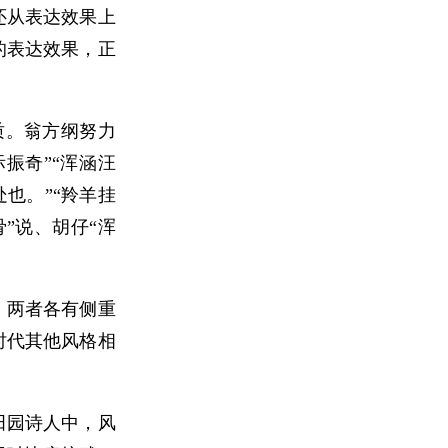
还从表达效果上
的表达效果，正
质。翁方纲努力
振奇”“浑涵汪
处也。”“羚羊挂
”说、胡仔“浑
，两者各有侧重
时代其他风格相
田园诗人中，风