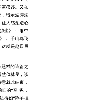
不露痕迹。又如
无，暗示波涛汹
，让人感觉透心
夜独坐》：“雨中
》：“千山鸟飞
，这就是赵殿最
等题材的诗篇之
偶然值林叟，谈
果诗意就此结束，
面的“空”象，
达得如“羚羊挂