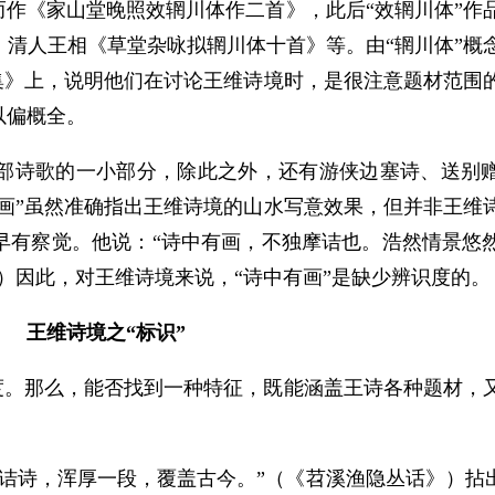
而作《家山堂晚照效辋川体作二首》，此后“效辋川体”作
清人王相《草堂杂咏拟辋川体十首》等。由“辋川体”概
川集》上，说明他们在讨论王维诗境时，是很注意题材范围
以偏概全。
部诗歌的一小部分，除此之外，还有游侠边塞诗、送别
有画”虽然准确指出王维诗境的山水写意效果，但并非王维
早有察觉。他说：“诗中有画，不独摩诘也。浩然情景悠
）因此，对王维诗境来说，“诗中有画”是缺少辨识度的。
王维诗境之“标识”
识度。那么，能否找到一种特征，既能涵盖王诗各种题材，
诘诗，浑厚一段，覆盖古今。”（《苕溪渔隐丛话》）拈出