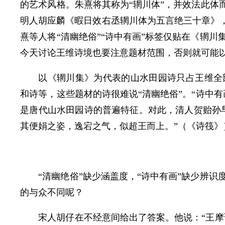
的艺术风格。朱熹将其称为“辋川体”，并效法此体
明人胡应麟《暇日效右丞辋川体为五言绝三十章》，
熹等人将“清幽绝俗”“诗中有画”标签仅贴在《辋
今天讨论王维诗境也要注意题材范围，否则就可能
以《辋川集》为代表的山水田园诗只占王维全
和诗等，这些题材的诗很难说“清幽绝俗”。“诗中
是唐代山水田园诗的普遍特征。对此，清人贺贻孙
其便娟之姿，逸宕之气，似超王而上。”（《诗筏》
“清幽绝俗”缺少涵盖度，“诗中有画”缺少辨
的与众不同呢？
宋人胡仔在不经意间给出了答案。他说：“王摩