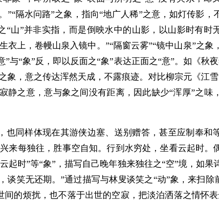
。”“隔水问路”之象，指向“地广人稀”之意，如灯传影，
之“山”并非实指，而是倒映水中的山影，以山影时有时
生衣上，卷幔山泉入镜中。”“隔窗云雾”“镜中山泉”之象
意”与“象”反，即以反面之“象”表达正面之“意”。如《秋
之象，意之传达浑然天成，不露痕迹。对比柳宗元《江雪
传达寂静之意，意与象之间没有距离，因此缺少“浑厚”之味
，也同样体现在其游侠边塞、送别赠答，甚至应制奉和
。兴来每独往，胜事空自知。行到水穷处，坐看云起时。
”“云起时”等“象”，描写自己晚年独来独往之“空”境，如
，谈笑无还期。”通过描写与林叟谈笑之“动”象，来扫除前
世间的烦扰，也不落于出世的空寂，把淡泊洒落之情怀表