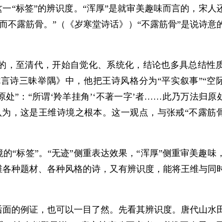
这一“标签”的辨识度。“浑厚”是就审美趣味而言的，宋人
而不露筋骨。”（《岁寒堂诗话》）“不露筋骨”是说诗意
的，至清代，开始自觉化、系统化，结论也多具总结性
诗三昧举隅》中，他把王诗风格分为“平实叙事”“空际
处”：“所谓‘羚羊挂角’‘不著一字’者……此乃万法归原
认为，这是王维诗境之根本。这一观点，与张戒“不露筋骨
的“标签”。“无迹”侧重表达效果，“浑厚”侧重审美趣味
维各种题材、各种风格的诗，又有辨识度，能将王维与同
后面的例证，也可以一目了然。先看其辨识度。唐代山水