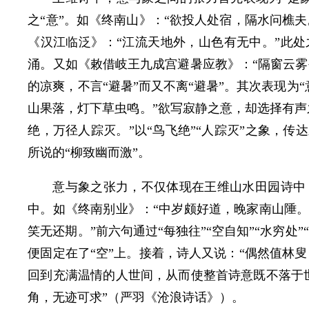
之“意”。如《终南山》：“欲投人处宿，隔水问樵夫
《汉江临泛》：“江流天地外，山色有无中。”此处
涌。又如《敕借岐王九成宫避暑应教》：“隔窗云雾
的凉爽，不言“避暑”而又不离“避暑”。其次表现为“
山果落，灯下草虫鸣。”欲写寂静之意，却选择有声
绝，万径人踪灭。”以“鸟飞绝”“人踪灭”之象，
所说的“柳致幽而激”。
意与象之张力，不仅体现在王维山水田园诗中
中。如《终南别业》：“中岁颇好道，晚家南山陲
笑无还期。”前六句通过“每独往”“空自知”“水穷处
便固定在了“空”上。接着，诗人又说：“偶然值林叟
回到充满温情的人世间，从而使整首诗意既不落于
角，无迹可求”（严羽《沧浪诗话》）。