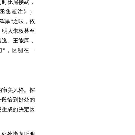
同时比肩接武，
丞集笺注》）
“浑厚”之味，依
，明人朱权甚至
俊逸。王能厚，
切”，区别在一
的审美风格。探
一段恰到好处的
境生成的决定因
又处处指向所明