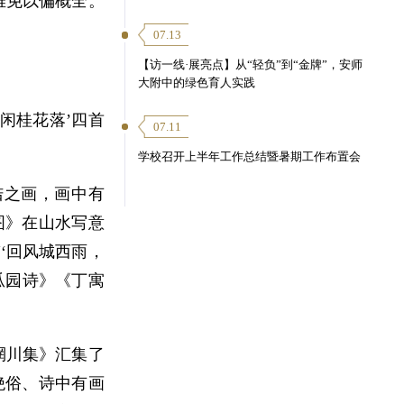
难免以偏概全。
07.13
【访一线·展亮点】从“轻负”到“金牌”，安师
大附中的绿色育人实践
人闲桂花落’四首
07.11
学校召开上半年工作总结暨暑期工作布置会
诘之画，画中有
图》在山水写意
‘回风城西雨，
瓜园诗》《丁寓
辋川集》汇集了
绝俗、诗中有画