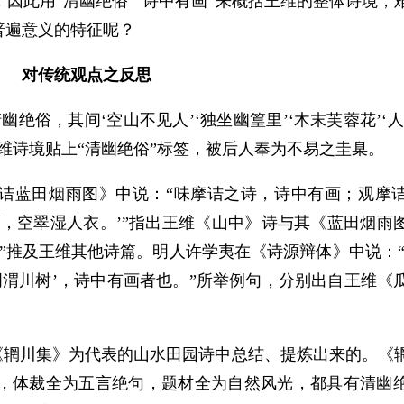
因此用“清幽绝俗”“诗中有画”来概括王维的整体诗境，
普遍意义的特征呢？
对传统观点之反思
绝俗，其间‘空山不见人’‘独坐幽篁里’‘木末芙蓉花’‘
维诗境贴上“清幽绝俗”标签，被后人奉为不易之圭臬。
摩诘蓝田烟雨图》中说：“味摩诘之诗，诗中有画；观摩
，空翠湿人衣。’”指出王维《山中》诗与其《蓝田烟雨
”推及王维其他诗篇。明人许学夷在《诗源辩体》中说：“
微明渭川树’，诗中有画者也。”所举例句，分别出自王维《
以《辋川集》为代表的山水田园诗中总结、提炼出来的。《
，体裁全为五言绝句，题材全为自然风光，都具有清幽