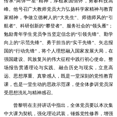
传承“两弹一星”精神，厚植家国情怀，勇攀科技高
峰。他号召广大教师党员大力弘扬科学家精神与教育
家精神，争做立德树人的“大先生”、师德师风的“引
航者”、科研创新的“攀登者”、服务社会的“领头雁”；
勉励青年学生党员争当坚定信念的“引领先锋”、勤学
向上的“示范先锋”、勇于担当的“实干先锋”、矢志报
国的“行动先锋”，将个人理想融入国家发展大局，在
强国建设、民族复兴的伟大征程中践行初心使命。整
场报告贯通理论与实践、融合历史与现实，立意高
远、思想厚重、真挚感人，既是一堂深刻的党性教育
课，也是一堂生动的思政示范课，使全体参训党员深
受思想洗礼与精神感召。
曾黎明在主持讲话中指出，全体党员要以本次集
中大课为契机，强化理论武装，锤炼党性修养，增强