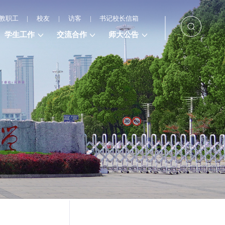
教职工
|
校友
|
访客
|
书记校长信箱
学生工作
交流合作
师大公告