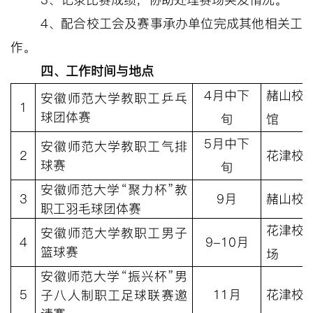
4、配合校工会及赛事承办单位完成其他相关工
作。
四、工作时间与地点
4
月中下
赭山校
安徽师范大学
教职工
乒乓
1
球团体赛
旬
馆
5
月
中下
安徽师范大学
教职工气排
2
花津校
球赛
旬
安徽师范大学
“聚力杯”教
3
9
月
赭山校
职工羽毛球团体赛
花津校
安徽师范大学
教职工男子
4
9-10
月
篮
球赛
场
安徽师范大学“振兴杯”男
5
11月
花津校
子八人制职工足球联赛邀