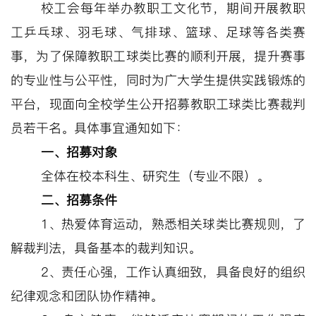
校工会每年举办教职工文化节，期间开展教职
工乒乓球、羽毛球、气排球、篮球、足球等各类赛
事，为了保障教职工球类比赛的顺利开展，提升赛事
的专业性与公平性，同时为广大学生提供实践锻炼的
平台，现面向全校学生公开招募教职工球类比赛裁判
员若干名。具体事宜通知如下：
一、招募对象
全体在校本科生、研究生（专业不限）。
二、招募条件
1、热爱体育运动，熟悉相关球类比赛规则，了
解裁判法，具备基本的裁判知识。
2、责任心强，工作认真细致，具备良好的组织
纪律观念和团队协作精神。