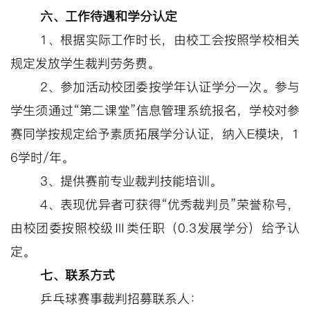
六、工作待遇和学分认定
1、根据实际工作时长，由校工会按照学校相关
规定发放学生裁判劳务费。
2、参加活动校团委按学年认证学分一次。参与
学生须通过“第二课堂”信息管理系统报名，学校对参
赛同学按规定给予素质拓展学分认证，纳入E模块，1
6学时/年。
3、提供赛前专业裁判技能培训。
4、表现优异者可获得“优秀裁判员”荣誉称号，
由校团委按照校级Ⅲ类任职（0.3发展学分）给予认
定。
七、联系方式
乒乓球赛事裁判招募
联系人：