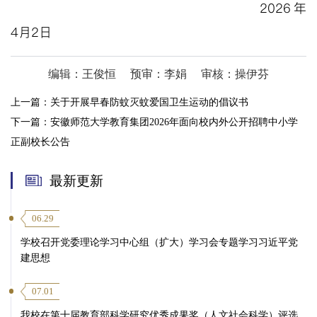
2026年
4月2日
编辑：王俊恒
预审：李娟
审核：操伊芬
上一篇：
关于开展早春防蚊灭蚊爱国卫生运动的倡议书
下一篇：
安徽师范大学教育集团2026年面向校内外公开招聘中小学
正副校长公告
最新更新
06.29
学校召开党委理论学习中心组（扩大）学习会专题学习习近平党
建思想
07.01
我校在第十届教育部科学研究优秀成果奖（人文社会科学）评选