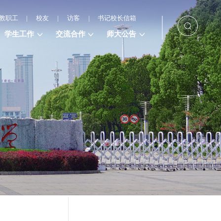
教职工
|
校友
|
访客
|
书记校长信箱
学生工作
交流合作
师大公告