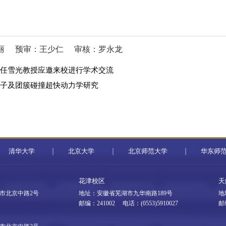
丽
预审：王少仁
审核：罗永龙
大学任雪光教授应邀来校进行学术交流
子分子及团簇碰撞超快动力学研究
清华大学
北京大学
北京师范大学
华东师
花津校区
天
市北京中路2号
地址：安徽省芜湖市九华南路189号
地
邮编：241002 电话：(0553)5910027
邮