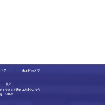
范大学
南京师范大学
门山校区
址：安徽省芜湖市九华北路171号
编：241008