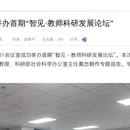
办首期“智见·教师科研发展论坛”
源：
作者：袁黎平
点击量：
204
分享：
101会议室成功举办首期“智见・教师科研发展论坛”。本
教授、科研部社会科学办公室主任戴忠朝作专题报告。