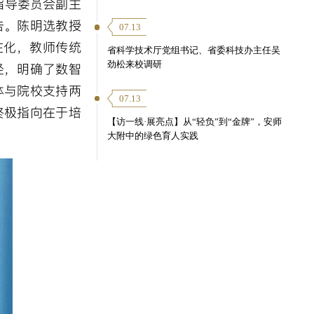
指导委员会副主
告。陈明选教授
07.13
在化，教师传统
省科学技术厅党组书记、省委科技办主任吴
劲松来校调研
径，明确了数智
体与院校支持两
07.13
终极指向在于培
【访一线·展亮点】从“轻负”到“金牌”，安师
大附中的绿色育人实践