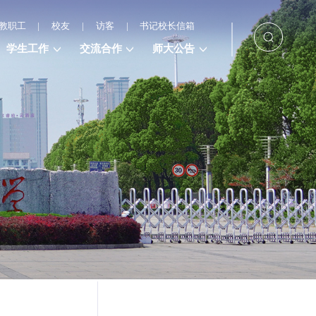
教职工
|
校友
|
访客
|
书记校长信箱
学生工作
交流合作
师大公告