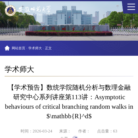
网站首页
·
学术师大
·
正文
学术师大
【学术预告】数统学院随机分析与数理金融
研究中心系列讲座第113讲：Asymptotic
behaviours of critical branching random walks in
$\mathbb{R}^d$
时间：2026-03-24
来源：
作者：
点击量：
63