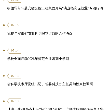
校领导带队赴安徽交控工程集团开展“访企拓岗促就业”专项行动
07.15
我校与安徽省农业科学院签订战略合作协议
07.14
学校全面启动2026年师范专业暑期小学期
07.13
省科学技术厅党组书记、省委科技办主任吴劲松来校调研
07.13
【访一线·展亮点】从“轻负”到“金牌”，安师大附中的绿色育人实