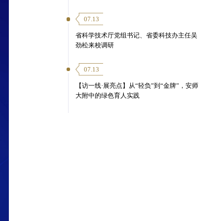
07.13
省科学技术厅党组书记、省委科技办主任吴
劲松来校调研
07.13
【访一线·展亮点】从“轻负”到“金牌”，安师
大附中的绿色育人实践