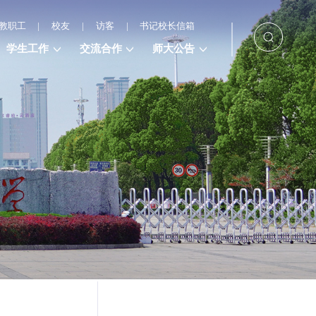
教职工
|
校友
|
访客
|
书记校长信箱
学生工作
交流合作
师大公告