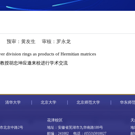
扬
预审：黄友生
审核：罗永龙
 rings as products of Hermitian matrices
大学教授胡忠坤应邀来校进行学术交流
清华大学
北京大学
北京师范大学
华东师
花津校区
天
市北京中路2号
地址：安徽省芜湖市九华南路189号
地
邮编：241002 电话：(0553)5910027
邮