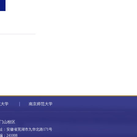
范大学
南京师范大学
门山校区
址：安徽省芜湖市九华北路171号
编：241008