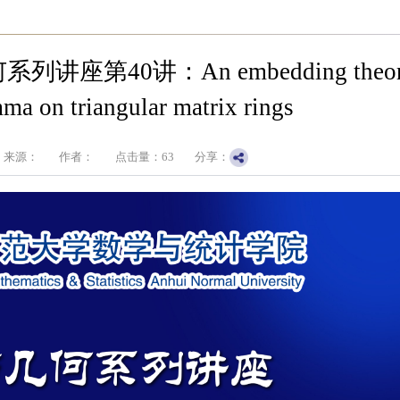
40讲：An embedding theorem
mma on triangular matrix rings
来源：
作者：
点击量：
63
分享：