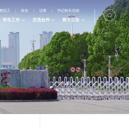
教职工
|
校友
|
访客
|
书记校长信箱
学生工作
交流合作
师大公告