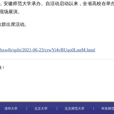
，安徽师范大学承办。自活动启动以来，全省高校在举
围现场展演。
歌群出席活动。
/ahxwlb/split/2021-06-23/crwYi4vBUqo0LmtM.html
演！
清华大学
北京大学
北京师范大学
华东师