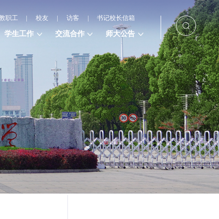
教职工
|
校友
|
访客
|
书记校长信箱
学生工作
交流合作
师大公告