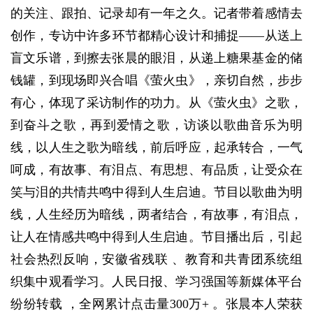
的关注、跟拍、记录却有一年之久。记者带着感情去
创作，专访中许多环节都精心设计和捕捉——从送上
盲文乐谱，到擦去张晨的眼泪，从递上糖果基金的储
钱罐，到现场即兴合唱《萤火虫》，亲切自然，步步
有心，体现了采访制作的功力。从《萤火虫》之歌，
到奋斗之歌，再到爱情之歌，访谈以歌曲音乐为明
线，以人生之歌为暗线，前后呼应，起承转合，一气
呵成，有故事、有泪点、有思想、有品质，让受众在
笑与泪的共情共鸣中得到人生启迪。节目以歌曲为明
线，人生经历为暗线，两者结合，有故事，有泪点，
让人在情感共鸣中得到人生启迪。节目播出后，引起
社会热烈反响，安徽省残联 、教育和共青团系统组
织集中观看学习。人民日报、学习强国等新媒体平台
纷纷转载 ，全网累计点击量300万+ 。张晨本人荣获