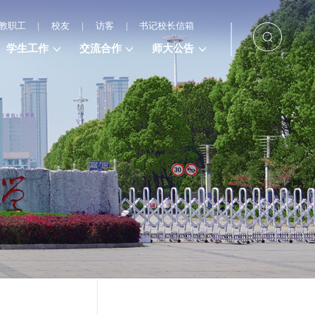
教职工
|
校友
|
访客
|
书记校长信箱
学生工作
交流合作
师大公告