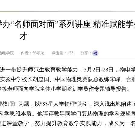
办“名师面对面”系列讲座 精准赋能
才
物电学院
作者：邹孝龙
点击量：
155
分享：
进一步提升师范生教育教学能力，7月2日-23日，物电
请滁州实验中学校长胡忠国、中国物理奥赛队总教练宋峰、合
学院全体小学期参训学员
浩等老师面向
作专题辅导报告。
理教师
学物理
》为题，以“外星人
”为引，深入浅出地阐述
科学思维本质。他谆谆教导同学们要从物理的学科逻辑
精进课堂教学，努力提升教育教学实践能力，成长为一