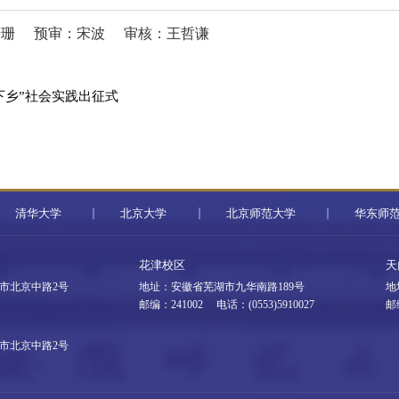
珊珊
预审：宋波
审核：王哲谦
下乡”社会实践出征式
清华大学
北京大学
北京师范大学
华东师
花津校区
天
市北京中路2号
地址：安徽省芜湖市九华南路189号
地
邮编：241002 电话：(0553)5910027
邮
市北京中路2号