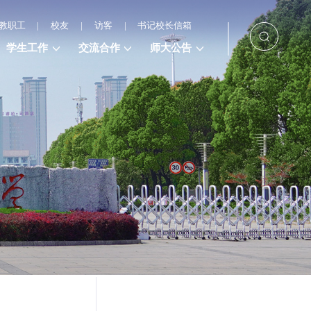
教职工
|
校友
|
访客
|
书记校长信箱
学生工作
交流合作
师大公告