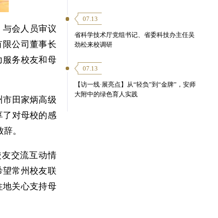
07.13
。与会人员审议
省科学技术厅党组书记、省委科技办主任吴
有限公司董事长
劲松来校调研
力服务校友和母
07.13
【访一线·展亮点】从“轻负”到“金牌”，安师
大附中的绿色育人实践
州市田家炳高级
享了对母校的感
致辞。
校友交流互动情
希望常州校友联
往地关心支持母