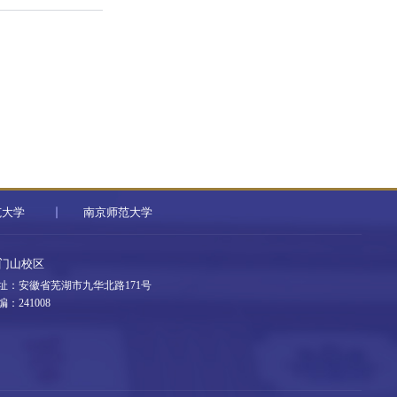
范大学
南京师范大学
门山校区
址：安徽省芜湖市九华北路171号
编：241008