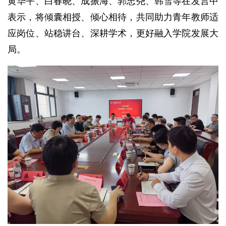
黄华平、白春晓、成振海、郭忠尧、韩雪等在发言中
表示，将倾囊相授、倾心相待，共同助力青年教师适
应岗位、站稳讲台、深耕学术，更好融入学院发展大
局。