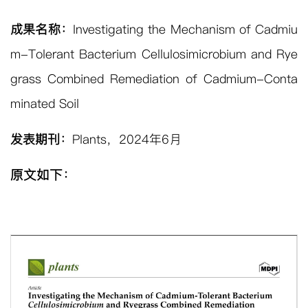
成果名称：
Investigating the Mechanism of Cadmiu
m-Tolerant Bacterium Cellulosimicrobium and Rye
grass Combined Remediation of Cadmium-Conta
minated Soil
发表期刊：
Plants
，
2024
年
6
月
原文如下：