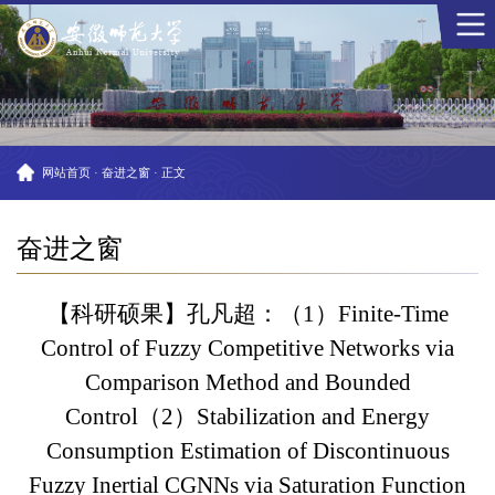
网站首页
·
奋进之窗
·
正文
奋进之窗
【科研硕果】孔凡超：（1）Finite-Time
Control of Fuzzy Competitive Networks via
Comparison Method and Bounded
Control（2）Stabilization and Energy
Consumption Estimation of Discontinuous
Fuzzy Inertial CGNNs via Saturation Function