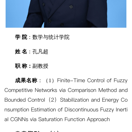
学 院
：数学与统计学院
姓 名
：孔凡超
职 称：
副教授
Finite-Time Control of Fuzzy
成果名称
：（1）
Competitive Networks via Comparison Method and
Bounded Control（2）
Stabilization and Energy Co
nsumption Estimation of Discontinuous Fuzzy Inerti
al CGNNs via Saturation Function Approach