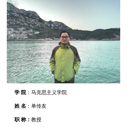
学
院
：马克思主义学院
姓
名
：单传友
职 称：
教授