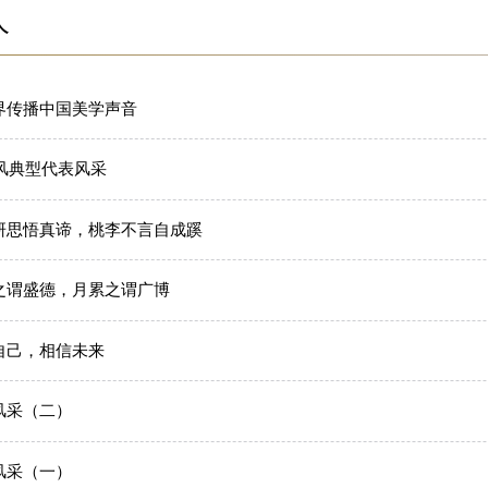
人
界传播中国美学声音
师风典型代表风采
研思悟真谛，桃李不言自成蹊
之谓盛德，月累之谓广博
自己，相信未来
风采（二）
风采（一）