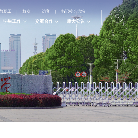
教职工
|
校友
|
访客
|
书记校长信箱
学生工作
交流合作
师大公告