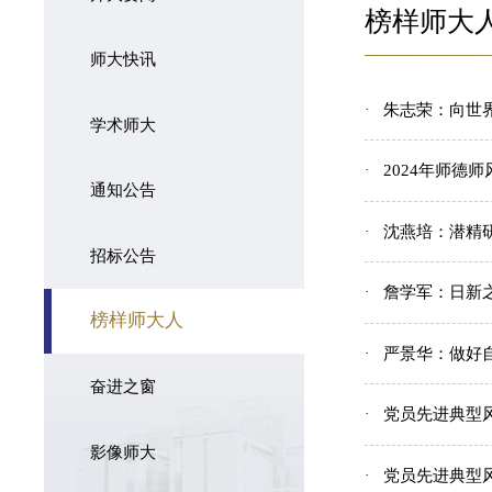
榜样师大
师大快讯
朱志荣：向世
学术师大
2024年师德
通知公告
沈燕培：潜精
招标公告
詹学军：日新
榜样师大人
严景华：做好
奋进之窗
党员先进典型
影像师大
党员先进典型