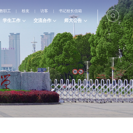
教职工
|
校友
|
访客
|
书记校长信箱
学生工作
交流合作
师大公告