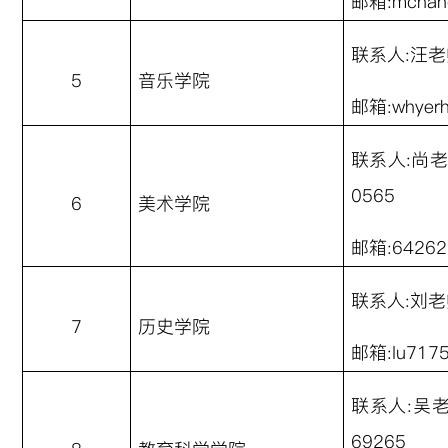
邮箱
:mcha
联系人
:
汪老
5
音乐学院
邮箱
:whyer
联系人
:
尚老
0565
6
美术学院
邮箱
:6426
联系人
:
刘老
7
历史学院
邮箱
:lu717
联系人
:
吴
69265