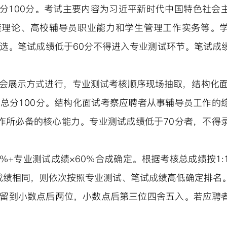
满分100分。考试主要内容为习近平新时代中国特色社会
策理论、高校辅导员职业能力和学生管理工作实务等。
选。笔试成绩低于
60分不得进入
专业测试
环节。笔试成
会
展示方式进行
，
专业测试
考核顺序现场抽取
，
结构化
，
总分
100分。
结构化面试考察应聘者从事辅导员工作的
作所必备的核心能力。
专业测试成绩低于
70分者，不得
0%+
专业测试
成绩
×60%
合成确定
。根据考核总成绩按
1
成绩相同，则依次按照
专业测试
、笔试成绩高低确定排名
留到小数点后两位，小数点后第三位四舍五入。
若应聘