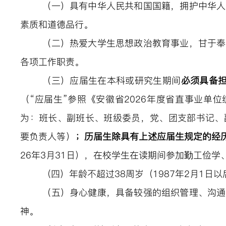
（
一
）具有中华人民共和国国籍，拥护中华人
素质和道德品行。
（
二
）
热爱大学生思想政治教育事业，甘于奉
各项工作职责。
（
三
）
应届生在本科或研究生期间
必须
具备
（
“应届生”参照《安徽省2026年度省直事业单
为：班长、副班长、班级委员，党、团支部书记、
要负责人等）
；
历届生
除具有上述应届生规定的经
2
6
年
3
月
31日
），在校学生在读期间参加勤工俭学
（
四
）
年龄不超过
38周岁（198
7
年
2
月
1
日以
（
五
）身心健康，具备较强的组织管理、沟通
神。