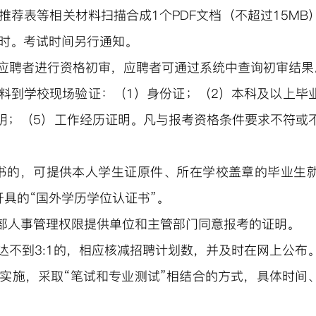
业推荐表等相关材料扫描合成1个PDF文档（
不超过
1
5
MB
4时。考试时间另行通知。
应聘者进行资格初审
，
应聘者可通过系统中
查询初审结果
料到学校现场验证：（
1）身份证；（2）本科
及以上
毕
明
；（
5
）
工作经历证明
。凡与报考资格条件要求不符或
书的，可提供本人学生证原件、所在学校盖章的毕业生
开具的
“国外学历学位认证书”。
干部人事管理权限提供单位和主管部门同意报考的证明
。
达不到
3:1的，相应核减招聘计划数，并及时在网上公布
实施
，
采取
“笔试和
专业测试
”相结合的方式
，
具体
时间