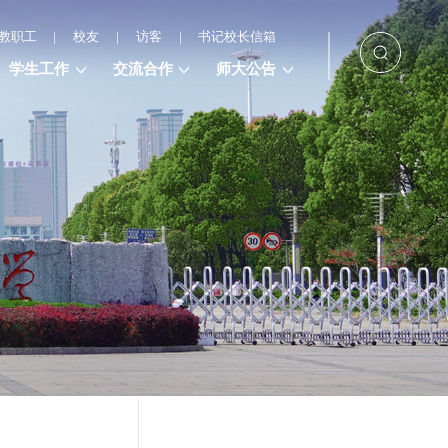
教职工
|
校友
|
访客
|
书记校长信箱
学生工作
交流合作
师大公告