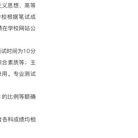
主义思想、高等
学校根据笔试成
绩在学校网站公
面试时间
为
10
分
综合素质等
；
主
录用。专业测试
:1的比例等额确
。
者各科成绩均相