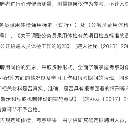
聘者
进
行心理健康
测量
，
测量
结果仅作为参考，不计入
务员录用体检通用标准（试行）〉及〈公务员录用体
140号）、《关于调整公务员录用体检有关项目检查标准的
位公开招聘人员体检工作的通知》（皖人社秘〔2013〕2
聘用岗位的要求，采取多种形式，全面了解掌握考察对
匹配等方面的情况以及学习工作和报考期间的表现，同
和相关材料是否真实、准确，是否具有报考回避的情形等
、警示和惩戒机制建设的实施意见》（皖办发〔
2017〕
考察环节不予合格。
告规定和体检、考察结果
，由
学校研究确定拟聘
用
人员