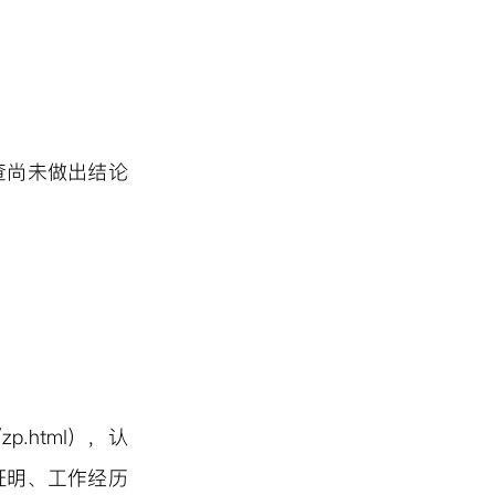
查尚未做出结论
cn/zp.html），认
证明、工作经历