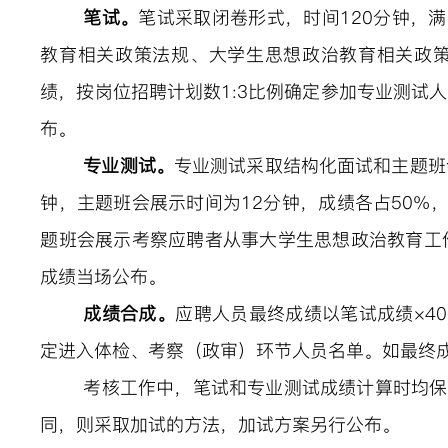
笔试。
笔试采取闭卷形式，
时间
120分钟，
教育相关政策法规、大学生思想政治教育相关政
绩，按岗位招聘计划数1
:3
比例确定参加
专业测试
人
布。
专业测试
。
专业测试
采取结构化面试和
主题班
钟，
主题班会
展示
时间为
12分钟，
成绩各占
50%
题班会展示考察应聘者从事大学生思想政治教育工
成绩当场公布。
成绩
合成
。
应聘人员最终成绩以笔试成绩
×4
定进入体检、考察（政审）环节人员名单。如最终
考核工作中，笔试和
专业测试
成绩计算时
均
保
同，则采取加试的方法，加试方案另行公布
。