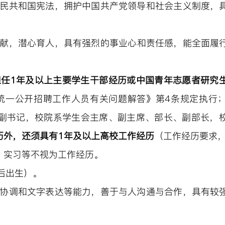
民共和国宪法，拥护中国共产党领导和社会主义制度，
献，潜心育人，具有强
烈的事业心和责任感，能全面履
担任
1
年
及
以上
主要
学生干部
经历或
中国青年志愿者研究
位统一公开招聘工作人员有关问题解答》第4条规定执行
副书记，校院系学生会主席、副主席、部长、副部长，
历外，还须
具有
1
年及以上高校工作经历
（工作经历
要求
、实习等不视为工作经历。
后出生）。
协调和文字表达等能力，善于与人沟通与合作，具有较