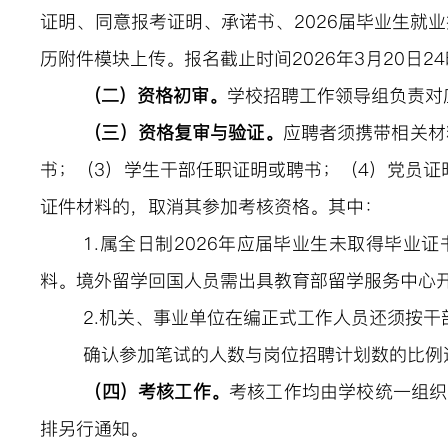
证明、同意报考证明、承诺书、
2026届毕业生就
历附件模块上传。
报名截止时间
202
6
年
3
月
20
日
2
（二）资格初审。
学校招聘工作领导组负责对
（三）资格复审与验证。
应聘者须携带相关材
书；（
3
）学生干部任职证明或聘书；（
4
）党员证
证件材料的，取消其参加考核资格。其中：
1.属全日制202
6
年应届毕业生未取得毕业证
料。境外留学回国人员需出具教育部留学服务中心
2.机关、事业单位在编正式工作人员还须按
确认参加笔试的人数与岗位招聘计划数的比例
（四）考核工作。
考
核
工作均由学校统一组织
排另行通知。