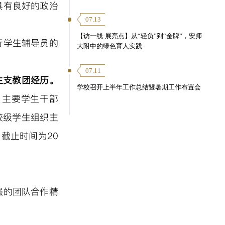
具有良好的政治
07.13
【访一线·展亮点】从“轻负”到“金牌”，安师
行学生辅导员的
大附中的绿色育人实践
07.11
生支教团
经历。
学校召开上半年工作总结暨暑期工作布置会
；主要学生干部
校级学生组织主
，
截止
时间
为
20
强的团队合作精