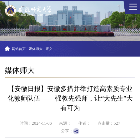
网站首页
·
媒体师大
·
正文
媒体师大
【安徽日报】​​安徽多措并举打造高素质专业
化教师队伍—— 强教先强师，让“大先生”大
有可为
时间：2024-11-06
来源：
作者：
点击量：
527
分享：