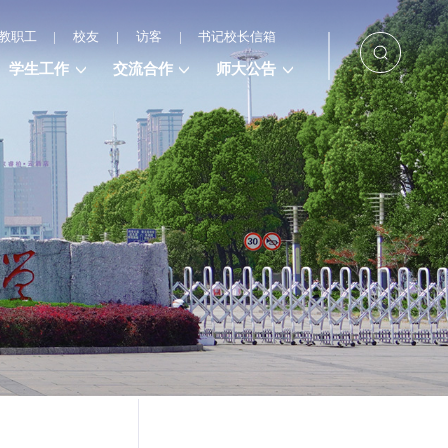
教职工
|
校友
|
访客
|
书记校长信箱
学生工作
交流合作
师大公告