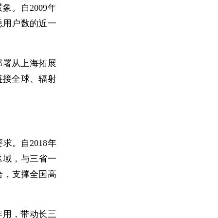
。自2009年
总用户数的近一
部署从上海拓展
链接全球、辐射
求。自2018年
区域，与三省一
给，支撑全国高
作用，带动长三