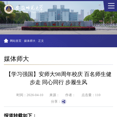
网站首页
·
媒体师大
·
正文
媒体师大
【学习强国】安师大98周年校庆 百名师生健
步走 同心同行 步履生风
时间：2026-04-10
来源：
作者：
点击量：
110
分享：
报道转载如下：