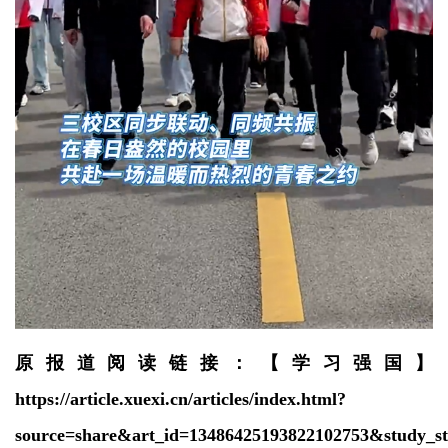
原报道阅读链接：【学习强国】
https://article.xuexi.cn/articles/index.html?
source=share&art_id=13486425193822102753&study_s