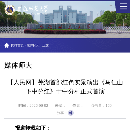
网站首页
·
媒体师大
·
正文
媒体师大
【人民网】芜湖首部红色实景演出《马仁山
下中分红》于中分村正式首演
时间：2026-06-02
来源：
作者：
点击量：
160
分享：
报道转载如下：