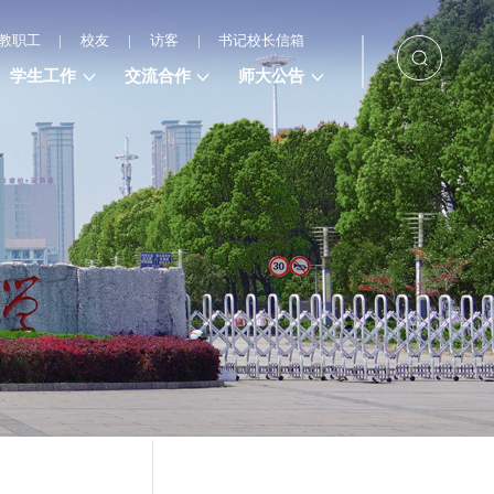
教职工
|
校友
|
访客
|
书记校长信箱
学生工作
交流合作
师大公告