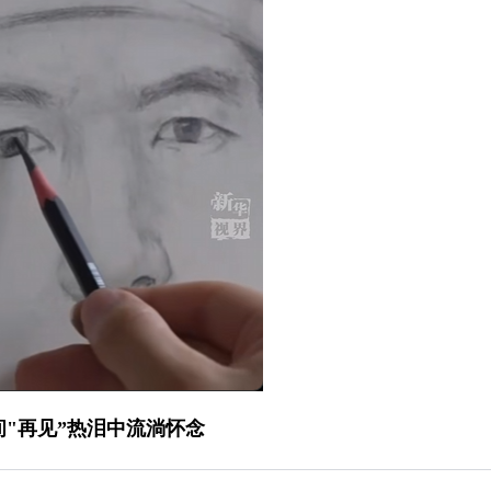
"再见”热泪中流淌怀念