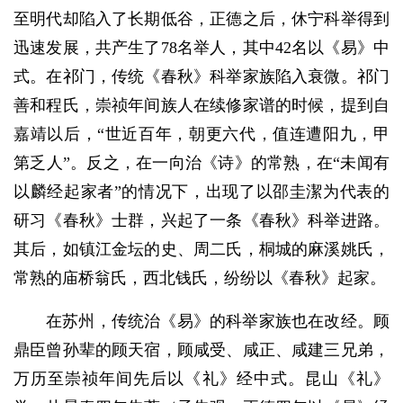
至明代却陷入了长期低谷，正德之后，休宁科举得到
迅速发展，共产生了78名举人，其中42名以《易》中
式。在祁门，传统《春秋》科举家族陷入衰微。祁门
善和程氏，崇祯年间族人在续修家谱的时候，提到自
嘉靖以后，“世近百年，朝更六代，值连遭阳九，甲
第乏人”。反之，在一向治《诗》的常熟，在“未闻有
以麟经起家者”的情况下，出现了以邵圭潔为代表的
研习《春秋》士群，兴起了一条《春秋》科举进路。
其后，如镇江金坛的史、周二氏，桐城的麻溪姚氏，
常熟的庙桥翁氏，西北钱氏，纷纷以《春秋》起家。
在苏州，传统治《易》的科举家族也在改经。顾
鼎臣曾孙辈的顾天宿，顾咸受、咸正、咸建三兄弟，
万历至崇祯年间先后以《礼》经中式。昆山《礼》