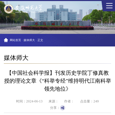
网站首页
·
媒体师大
·
正文
媒体师大
【中国社会科学报】刊发历史学院丁修真教
授的理论文章《“科举专经”维持明代江南科举
领先地位》
时间：2024-06-13
来源：
作者：
点击量：
249
分享：