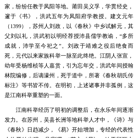
家，纷纷任教于凤阳等地。莆田吴义孚，学贯经史，
邃于《书》，洪武五年为凤阳府学教授。建文元年
（1399），苏州人刘政，以《春秋》中乡试解元，其
父刘以礼，洪武初以明经荐授沛县儒学教谕，“多所
成就，沛学至今祀之”。刘政于靖难之役后绝食而
死，元代以来家族科举一脉至此终绝。江阴人张宣，
幼年受杨维桢等人嘉赏，引为忘年交，洪武年间授翰
林院编修，后谪濠州，死于道中，所著《春秋胡氏传
标注》等书皆不传。在明初，上述诸事并非孤例，这
是江南科举重塑的一面。
江南科举经历了明初的调整后，在永乐年间逐渐
发力。在苏州，吴县长洲等地科举人才中，《诗》与
《春秋》日趋减少，《易》开始增加，专经的代表性