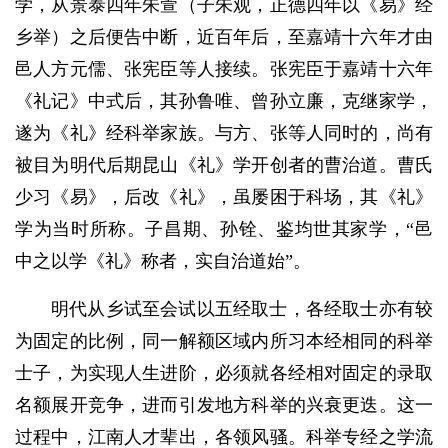
学，从景泰四年朱萱（子朱观，正德四年以《易》经
乡举）之后便告中断，近百年后，至嘉靖十六年才由
邑人方元儒、张宪臣等人接续。张宪臣于嘉靖十六年
《礼记》中式后，其孙鲁唯、曾孙立廉，克继家学，
遂为《礼》经科举家族。与方、张等人同时的，尚有
被目为明代后期昆山《礼》学开创者的曹治道。曹氏
少习《易》，后改《礼》，虽屡困于科场，其《礼》
学为当时所称。子昌期、孙铨、鉴均世其家学，“邑
中之以学《礼》称者，实自治道始”。
明代从乡试至会试以五经取士，各经取士亦有较
为固定的比例，同一解额区域内所习本经相同的科举
士子，为实现人生进阶，必须就各经相对固定的录取
名额展开竞争，进而引发地方科举的兴衰更迭。这一
过程中，江南人才辈出，各领风骚。科举专经之学流