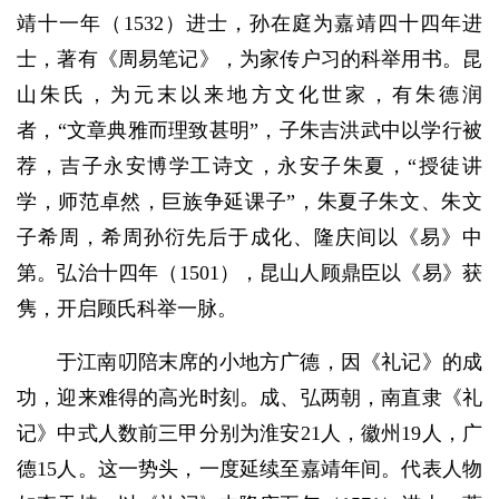
靖十一年（1532）进士，孙在庭为嘉靖四十四年进
士，著有《周易笔记》，为家传户习的科举用书。昆
山朱氏，为元末以来地方文化世家，有朱德润
者，“文章典雅而理致甚明”，子朱吉洪武中以学行被
荐，吉子永安博学工诗文，永安子朱夏，“授徒讲
学，师范卓然，巨族争延课子”，朱夏子朱文、朱文
子希周，希周孙衍先后于成化、隆庆间以《易》中
第。弘治十四年（1501），昆山人顾鼎臣以《易》获
隽，开启顾氏科举一脉。
于江南叨陪末席的小地方广德，因《礼记》的成
功，迎来难得的高光时刻。成、弘两朝，南直隶《礼
记》中式人数前三甲分别为淮安21人，徽州19人，广
德15人。这一势头，一度延续至嘉靖年间。代表人物