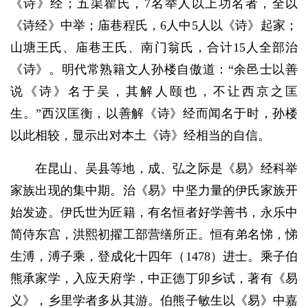
《诗》经；五渠瞿氏，7名举人以上功名者，全以
《诗经》中举；庙巷程氏，6人中5人以《诗》起家；
山塘王氏、庙巷王氏、南门翁氏，合计15人全部治
《诗》。明代常熟籍文人孙楼自傲道：“余邑士以善
说《诗》名于吴，其解人颐也，不让西京之匡
生。”西汉匡衡，以善解《诗》经而闻名于时，孙楼
以此相较，显示出对本土《诗》经相当的自信。
在昆山、吴县等地，成、弘之际是《易》经科举
家族出现的集中期。治《易》中坚力量的伊氏家族开
始发迹。伊氏世为匠籍，有名恒者好学善书，永乐中
简侍东宫，洪熙初擢工部营缮所正。恒有弟名悌，悌
生溥，溥子乘，登成化十四年（1478）进士。乘子伯
熊承家学，入应天府学，中正德丁卯乡试，著有《易
义》，乡里学者多从其游。伯熊子敏生以《易》中嘉