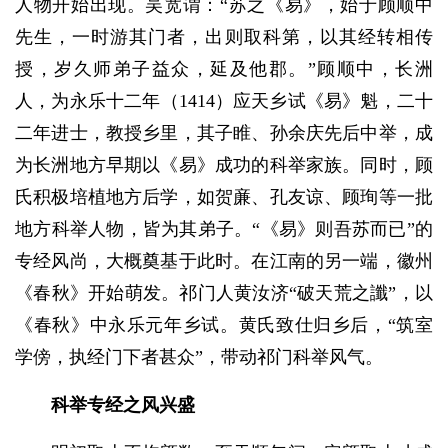
人物开始出现。吴宽谓：“苏之《易》，始于顾顺中
先生，一时游其门者，出则取科第，以其经转相传
授，岁久师弟子益众，延及他郡。”顾顺中，长洲
人，为永乐十二年（1414）应天乡试《易》魁，二十
二年进士，教授乡里，其子睢、孙余庆先后中举，成
为长洲地方早期以《易》成功的科举家族。同时，顾
氏积极培植地方后学，如贺亷、孔友谅、顾珣等一批
地方科举人物，皆为其弟子。“《易》则吾苏而已”的
专经风尚，大概奠基于此时。在江南的另一端，徽州
《春秋》开始萌发。祁门人黄汝济“破天荒之讖”，以
《春秋》中永乐元年乡试。黄氏致仕归乡后，“筑室
学傍，执经门下者甚众”，带动祁门科举风气。
科举专经之风兴盛