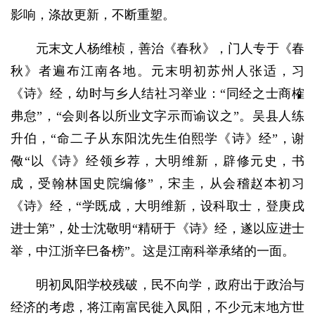
影响，涤故更新，不断重塑。
元末文人杨维桢，善治《春秋》，门人专于《春
秋》者遍布江南各地。元末明初苏州人张适，习
《诗》经，幼时与乡人结社习举业：“同经之士商榷
弗怠”，“会则各以所业文字示而谕议之”。吴县人练
升伯，“命二子从东阳沈先生伯熙学《诗》经”，谢
儆“以《诗》经领乡荐，大明维新，辟修元史，书
成，受翰林国史院编修”，宋圭，从会稽赵本初习
《诗》经，“学既成，大明维新，设科取士，登庚戌
进士第”，处士沈敬明“精研于《诗》经，遂以应进士
举，中江浙辛巳备榜”。这是江南科举承绪的一面。
明初凤阳学校残破，民不向学，政府出于政治与
经济的考虑，将江南富民徙入凤阳，不少元末地方世