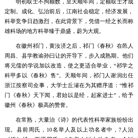
明初取士不拘额数，至天顺年间，定额取士才成
定制。成化、弘治前后，江南社会稳定，经济发展，
科举竞争日趋激烈，在此背景下，凭借一经之长而称
雄科场的地方科举臻于鼎盛，蔚为大观。
在徽州祁门，黄汝济之后，祁门《春秋》在邑人
周昌、县学教谕孙曰让的开导下，步入成熟期。他们
将元儒的学说加以改造，使之更适合举业，“祁学之
科甲多以《春秋》售”。天顺年间，祁门人谢润出任
浙江按察司佥事，大学士丘濬在为其赠序道：“惟祁
门《春秋》天下闻，君始以是经，起家进士”，给予
徽州《春秋》极高的赞誉。
在常熟，大量治《诗》的代表性科举家族纷纷出
现。县前周氏，10名举人及以上功名者中，7人治