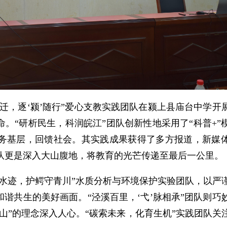
而迁，逐‘颍’随行”爱心支教实践团队在颍上县庙台中学开
。“研析民生，科润皖江”团队创新性地采用了“科普+”
务基层，回馈社会。其实践成果获得了多方报道，新媒
团队更是深入大山腹地，将教育的光芒传递至最后一公里。
探水迹，护鳄守青川”水质分析与环境保护实验团队，以严
谐共生的美好画面。“泾溪百里，‘弋’脉相承”团队则巧
山”的理念深入人心。“碳索未来，化育生机”实践团队关