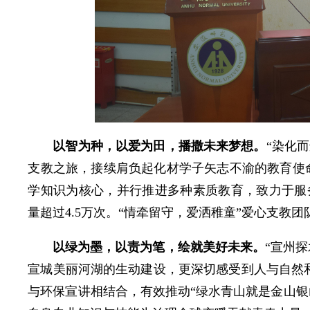
以智为种，以爱为田，播撒未来梦想。
“染化
支教之旅，接续肩负起化材学子矢志不渝的教育使命
学知识为核心，并行推进多种素质教育，致力于服
量超过4.5万次。“情牵留守，爱洒稚童”爱心支教
以绿为墨，以责为笔，绘就美好未来
。
“宣州
宣城美丽河湖的生动建设，更深切感受到人与自然和
与环保宣讲相结合，有效推动“绿水青山就是金山银