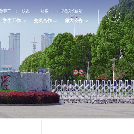
教职工
|
校友
|
访客
|
书记校长信箱
学生工作
交流合作
师大公告