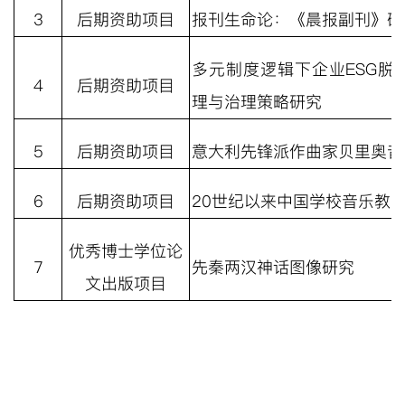
3
后期资助项目
报刊生命论：《晨报副刊》研
多元制度逻辑下企业
ESG
脱
4
后期资助项目
理与治理策略研究
5
后期资助项目
意大利先锋派作曲家贝里奥音
6
后期资助项目
20
世纪以来中国学校音乐教
优秀博士学位论
7
先秦两汉神话图像研究
文出版项目