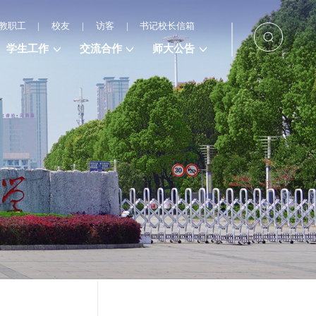
教职工
|
校友
|
访客
|
书记校长信箱
学生工作
交流合作
师大公告