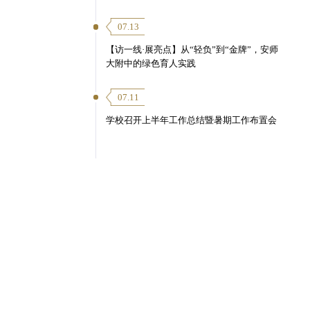
07.13
【访一线·展亮点】从“轻负”到“金牌”，安师
大附中的绿色育人实践
07.11
学校召开上半年工作总结暨暑期工作布置会