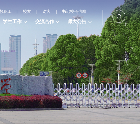
教职工
|
校友
|
访客
|
书记校长信箱
学生工作
交流合作
师大公告