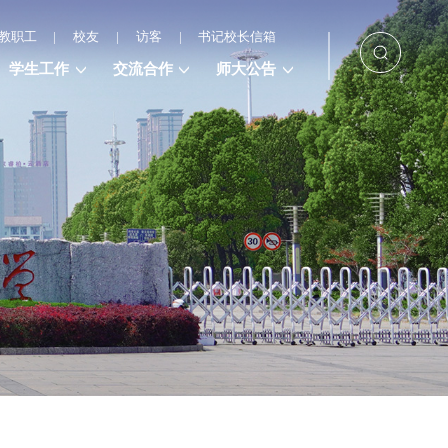
教职工
|
校友
|
访客
|
书记校长信箱
学生工作
交流合作
师大公告